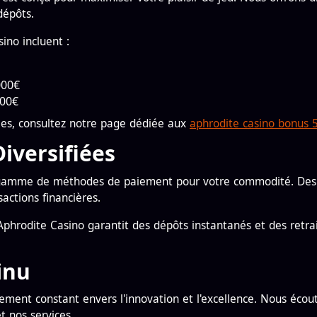
dépôts.
no incluent :
000€
000€
lles, consultez notre page dédiée aux
aphrodite casino bonus 
iversifiées
gamme de méthodes de paiement pour votre commodité. Des ca
actions financières.
hrodite Casino garantit des dépôts instantanés et des retrai
inu
gement constant envers l'innovation et l'excellence. Nous éc
t nos services.