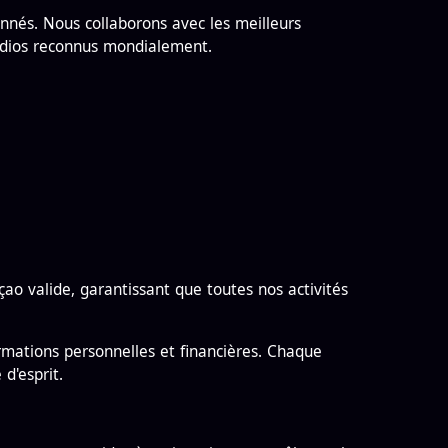
nnés. Nous collaborons avec les meilleurs
tudios reconnus mondialement.
ao valide, garantissant que toutes nos activités
rmations personnelles et financières. Chaque
d'esprit.