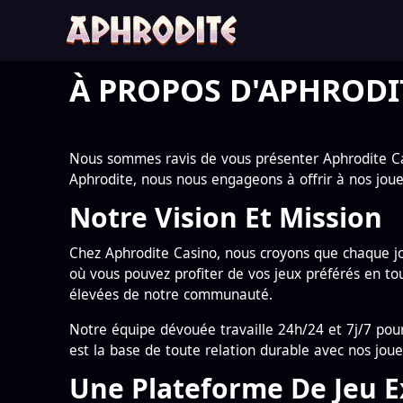
À PROPOS D'APHRODI
Nous sommes ravis de vous présenter Aphrodite Cas
Aphrodite, nous nous engageons à offrir à nos joueu
Notre Vision Et Mission
Chez Aphrodite Casino, nous croyons que chaque j
où vous pouvez profiter de vos jeux préférés en t
élevées de notre communauté.
Notre équipe dévouée travaille 24h/24 et 7j/7 pour 
est la base de toute relation durable avec nos joue
Une Plateforme De Jeu E