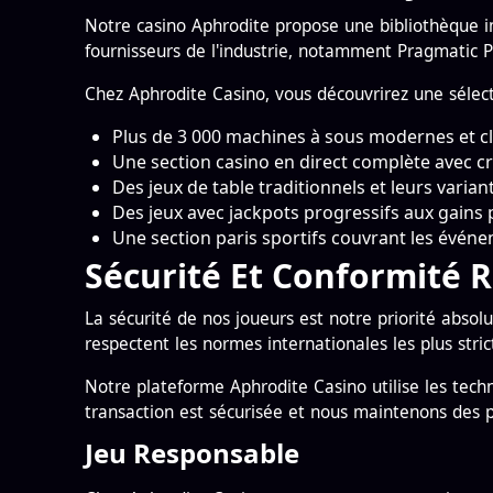
Notre casino Aphrodite propose une bibliothèque i
fournisseurs de l'industrie, notamment Pragmatic 
Chez Aphrodite Casino, vous découvrirez une sélec
Plus de 3 000 machines à sous modernes et c
Une section casino en direct complète avec c
Des jeux de table traditionnels et leurs varian
Des jeux avec jackpots progressifs aux gains 
Une section paris sportifs couvrant les évén
Sécurité Et Conformité 
La sécurité de nos joueurs est notre priorité abso
respectent les normes internationales les plus stric
Notre plateforme Aphrodite Casino utilise les tech
transaction est sécurisée et nous maintenons des pr
Jeu Responsable