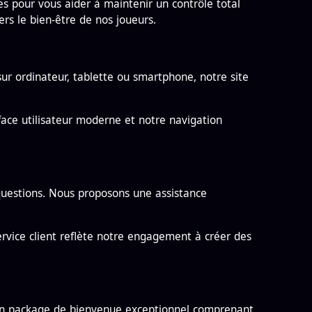
s pour vous aider à maintenir un contrôle total
rs le bien-être de nos joueurs.
ur ordinateur, tablette ou smartphone, notre site
face utilisateur moderne et notre navigation
questions. Nous proposons une assistance
rvice client reflète notre engagement à créer des
 un package de bienvenue exceptionnel comprenant