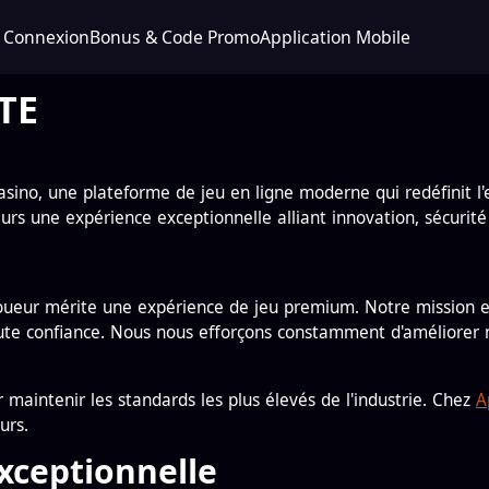
Connexion
Bonus & Code Promo
Application Mobile
TE
ino, une plateforme de jeu en ligne moderne qui redéfinit l
rs une expérience exceptionnelle alliant innovation, sécurité e
oueur mérite une expérience de jeu premium. Notre mission e
oute confiance. Nous nous efforçons constamment d'améliorer n
maintenir les standards les plus élevés de l'industrie. Chez
A
urs.
xceptionnelle