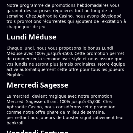
Notre programme de promotions hebdomadaires vous
garantit des surprises régulières tout au long de la
semaine. Chez Aphrodite Casino, nous avons développé
trois promotions récurrentes qui ajoutent de l'excitation à
chaque jour de jeu.
Lundi Méduse
Chaque lundi, nous vous proposons le bonus Lundi
Méduse avec 100% jusqu'à €500. Cette promotion permet
de commencer la semaine avec style et nous assure que
vos lundis ne seront plus jamais ordinaires. Notre équipe
active automatiquement cette offre pour tous les joueurs
éligibles.
Mercredi Sagesse
Le mercredi devient magique avec notre promotion
Mercredi Sagesse offrant 100% jusqu'à €5,000. Chez
Aphrodite Casino, nous considérons cette promotion
comme notre offre phare de milieu de semaine,
permettant aux joueurs de booster significativement leur
bankroll.
Vendredi Fortune