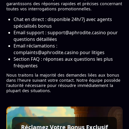
garantissons des réponses rapides et précises concernant
toutes vos interrogations promotionnelles.
Chat en direct : disponible 24h/7j avec agents
spécialisés bonus
Email support :
support@aphrodite.casino
pour
questions détaillées
Email réclamations :
complaints@aphrodite.casino
pour litiges
Section FAQ : réponses aux questions les plus
fréquentes
Nous traitons la majorité des demandes liées aux bonus
dans l'heure suivant votre contact. Notre équipe possède
l'autorité nécessaire pour résoudre immédiatement la
plupart des situations.
Réclamez Votre Bonus Exclusif