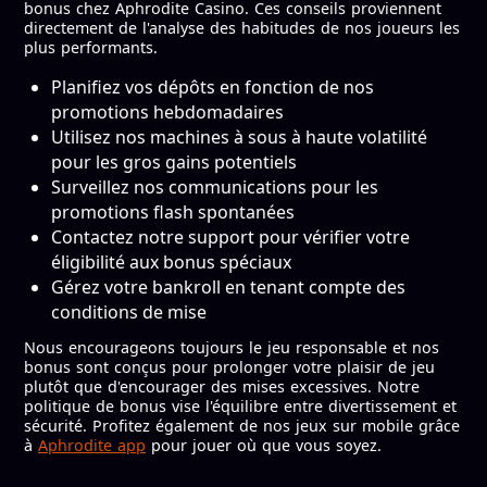
bonus chez Aphrodite Casino. Ces conseils proviennent
directement de l'analyse des habitudes de nos joueurs les
plus performants.
Planifiez vos dépôts en fonction de nos
promotions hebdomadaires
Utilisez nos machines à sous à haute volatilité
pour les gros gains potentiels
Surveillez nos communications pour les
promotions flash spontanées
Contactez notre support pour vérifier votre
éligibilité aux bonus spéciaux
Gérez votre bankroll en tenant compte des
conditions de mise
Nous encourageons toujours le jeu responsable et nos
bonus sont conçus pour prolonger votre plaisir de jeu
plutôt que d'encourager des mises excessives. Notre
politique de bonus vise l'équilibre entre divertissement et
sécurité. Profitez également de nos jeux sur mobile grâce
à
Aphrodite app
pour jouer où que vous soyez.