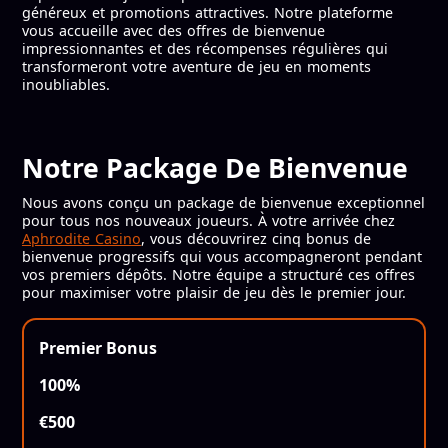
généreux et promotions attractives. Notre plateforme
vous accueille avec des offres de bienvenue
impressionnantes et des récompenses régulières qui
transformeront votre aventure de jeu en moments
inoubliables.
Notre Package De Bienvenue
Nous avons conçu un package de bienvenue exceptionnel
pour tous nos nouveaux joueurs. À votre arrivée chez
Aphrodite Casino
, vous découvrirez cinq bonus de
bienvenue progressifs qui vous accompagneront pendant
vos premiers dépôts. Notre équipe a structuré ces offres
pour maximiser votre plaisir de jeu dès le premier jour.
Premier Bonus
100%
€500