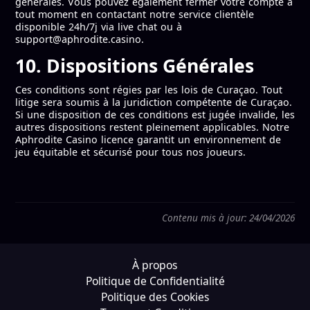
générales. Vous pouvez également fermer votre compte à
tout moment en contactant notre service clientèle
disponible 24h/7j via live chat ou à
support@aphrodite.casino
.
10. Dispositions Générales
Ces conditions sont régies par les lois de Curaçao. Tout
litige sera soumis à la juridiction compétente de Curaçao.
Si une disposition de ces conditions est jugée invalide, les
autres dispositions restent pleinement applicables. Notre
Aphrodite Casino licence garantit un environnement de
jeu équitable et sécurisé pour tous nos joueurs.
Contenu mis à jour: 24/04/2026
À propos
Politique de Confidentialité
Politique des Cookies