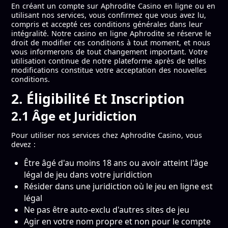
En créant un compte sur Aphrodite Casino en ligne ou en
utilisant nos services, vous confirmez que vous avez lu,
compris et accepté ces conditions générales dans leur
intégralité. Notre casino en ligne Aphrodite se réserve le
droit de modifier ces conditions à tout moment, et nous
vous informerons de tout changement important. Votre
utilisation continue de notre plateforme après de telles
modifications constitue votre acceptation des nouvelles
conditions.
2. Éligibilité Et Inscription
2.1 Âge et Juridiction
Pour utiliser nos services chez Aphrodite Casino, vous
devez :
Être âgé d'au moins 18 ans ou avoir atteint l'âge
légal de jeu dans votre juridiction
Résider dans une juridiction où le jeu en ligne est
légal
Ne pas être auto-exclu d'autres sites de jeu
Agir en votre nom propre et non pour le compte