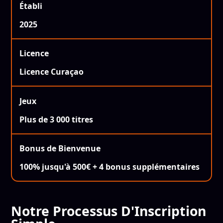
Établi
2025
Licence
Licence Curaçao
Jeux
Plus de 3 000 titres
Bonus de Bienvenue
100% jusqu'à 500€ + 4 bonus supplémentaires
Notre Processus D'Inscription