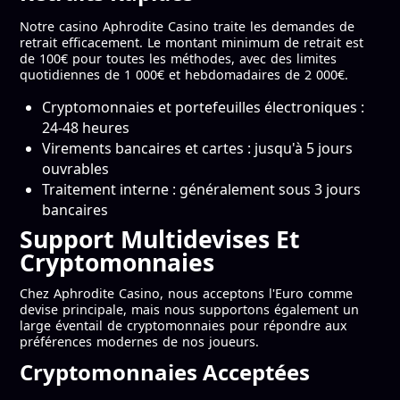
Notre casino Aphrodite Casino traite les demandes de
retrait efficacement. Le montant minimum de retrait est
de 100€ pour toutes les méthodes, avec des limites
quotidiennes de 1 000€ et hebdomadaires de 2 000€.
Cryptomonnaies et portefeuilles électroniques :
24-48 heures
Virements bancaires et cartes : jusqu'à 5 jours
ouvrables
Traitement interne : généralement sous 3 jours
bancaires
Support Multidevises Et
Cryptomonnaies
Chez Aphrodite Casino, nous acceptons l'Euro comme
devise principale, mais nous supportons également un
large éventail de cryptomonnaies pour répondre aux
préférences modernes de nos joueurs.
Cryptomonnaies Acceptées