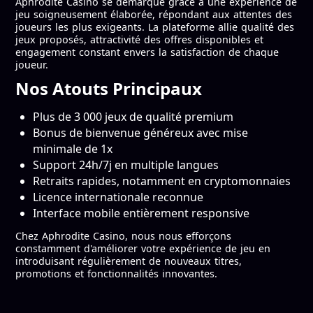
Aphrodite Casino se démarque grâce à une expérience de
jeu soigneusement élaborée, répondant aux attentes des
joueurs les plus exigeants. La plateforme allie qualité des
jeux proposés, attractivité des offres disponibles et
engagement constant envers la satisfaction de chaque
joueur.
Nos Atouts Principaux
Plus de 3 000 jeux de qualité premium
Bonus de bienvenue généreux avec mise
minimale de 1x
Support 24h/7j en multiple langues
Retraits rapides, notamment en cryptomonnaies
Licence internationale reconnue
Interface mobile entièrement responsive
Chez Aphrodite Casino, nous nous efforçons
constamment d'améliorer votre expérience de jeu en
introduisant régulièrement de nouveaux titres,
promotions et fonctionnalités innovantes.