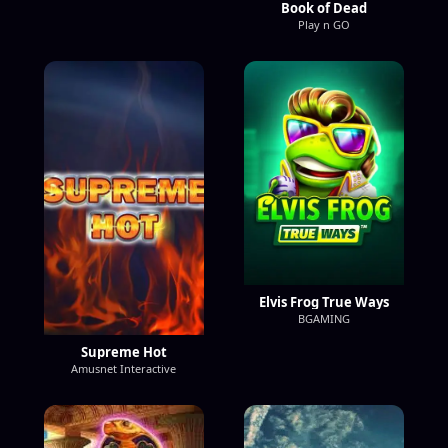
Book of Dead
Play n GO
Elvis Frog True Ways
BGAMING
Supreme Hot
Amusnet Interactive