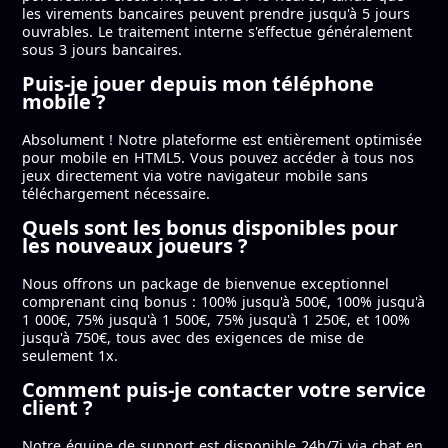
les virements bancaires peuvent prendre jusqu'à 5 jours
ouvrables. Le traitement interne s'effectue généralement
sous 3 jours bancaires.
Puis-je jouer depuis mon téléphone
mobile ?
Absolument ! Notre plateforme est entièrement optimisée
pour mobile en HTML5. Vous pouvez accéder à tous nos
jeux directement via votre navigateur mobile sans
téléchargement nécessaire.
Quels sont les bonus disponibles pour
les nouveaux joueurs ?
Nous offrons un package de bienvenue exceptionnel
comprenant cinq bonus : 100% jusqu'à 500€, 100% jusqu'à
1 000€, 75% jusqu'à 1 500€, 75% jusqu'à 1 250€, et 100%
jusqu'à 750€, tous avec des exigences de mise de
seulement 1x.
Comment puis-je contacter votre service
client ?
Notre équipe de support est disponible 24h/7j via chat en