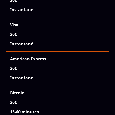
20€
Instantané
Visa
20€
Instantané
American Express
20€
Instantané
Bitcoin
20€
15-60 minutes