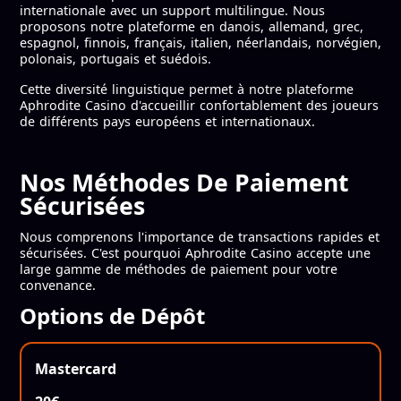
internationale avec un support multilingue. Nous
proposons notre plateforme en danois, allemand, grec,
espagnol, finnois, français, italien, néerlandais, norvégien,
polonais, portugais et suédois.
Cette diversité linguistique permet à notre plateforme
Aphrodite Casino d'accueillir confortablement des joueurs
de différents pays européens et internationaux.
Nos Méthodes De Paiement
Sécurisées
Nous comprenons l'importance de transactions rapides et
sécurisées. C'est pourquoi Aphrodite Casino accepte une
large gamme de méthodes de paiement pour votre
convenance.
Options de Dépôt
Mastercard